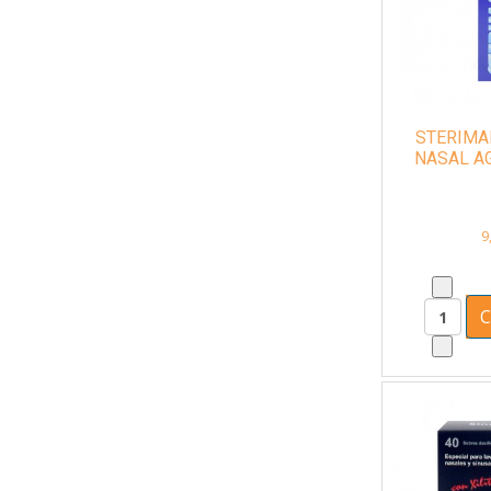
STERIMA
NASAL A
MICRODIFU
9