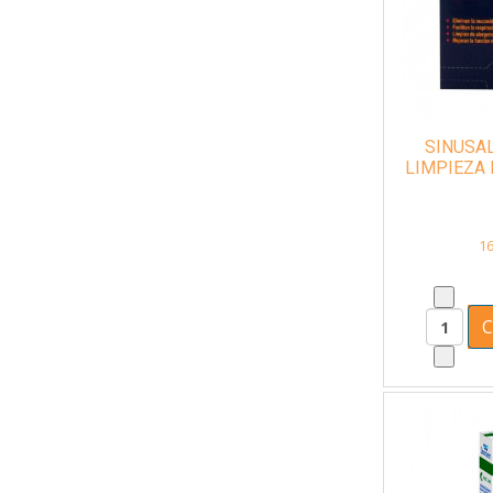
SINUSAL
LIMPIEZA 
SO
16