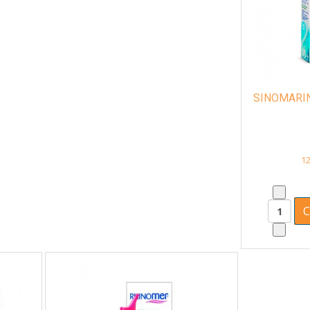
SINOMARIN
12