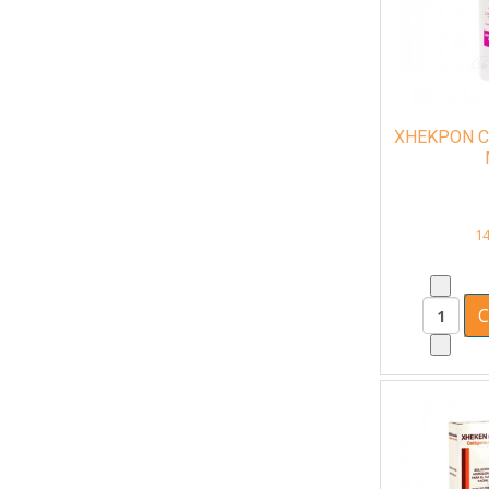
XHEKPON C
14