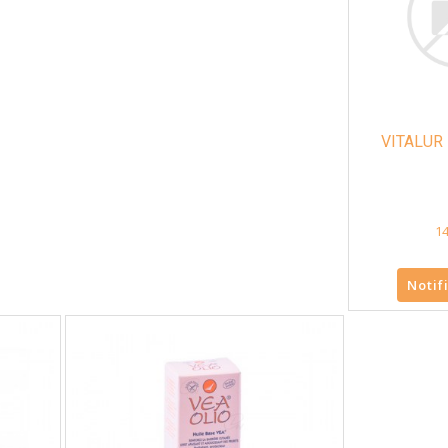
VITALUR
14
Notif