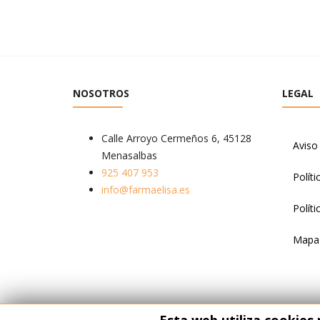
NOSOTROS
LEGAL
Calle Arroyo Cermeños 6, 45128
Aviso
Menasalbas
925 407 953
Políti
info@farmaelisa.es
Polít
Mapa 