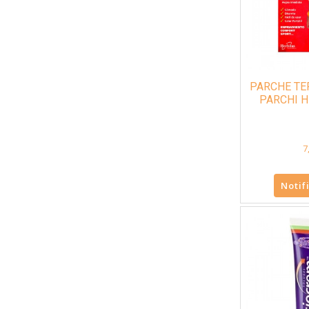
PARCHE TE
PARCHI H
7
Notif